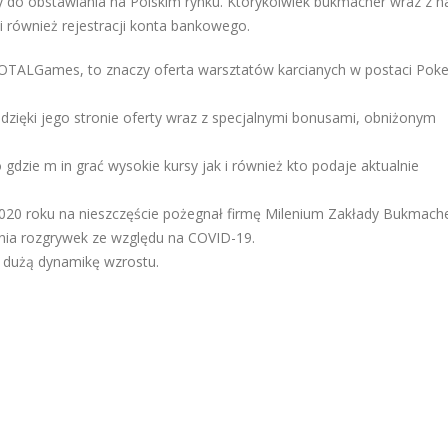
ty do obstawiania na Polskim rynku. Którykolwiek bukmacher wraz z 
i również rejestracji konta bankowego.
TALGames, to znaczy oferta warsztatów karcianych w postaci Poke
dzięki jego stronie oferty wraz z specjalnymi bonusami, obniżonym
zie m in grać wysokie kursy jak i również kto podaje aktualnie
20 roku na nieszczęście pożegnał firmę Milenium Zakłady Bukmache
zenia rozgrywek ze względu na COVID-19.
 dużą dynamikę wzrostu.