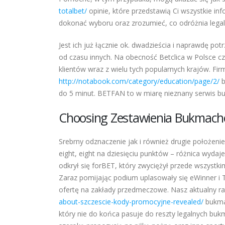
totalbet/
opinie, które przedstawią Ci wszystkie i
dokonać wyboru oraz zrozumieć, co odróżnia legal
Jest ich już łącznie ok. dwadzieścia i naprawdę pot
od czasu innych. Na obecność Betclica w Polsce cz
klientów wraz z wielu tych popularnych krajów. Fi
http://notabook.com/category/education/page/2/
b
do 5 minut. BETFAN to w miarę nieznany serwis bukm
Choosing Zestawienia Bukmache
Srebrny odznaczenie jak i również drugie położen
eight, eight na dziesięciu punktów – różnica wyda
odkrył się forBET, który zwyciężył przede wszystki
Zaraz pomijając podium uplasowały się eWinner i T
ofertę na zakłady przedmeczowe. Nasz aktualny r
about-szczescie-kody-promocyjne-revealed/
bukmac
który nie do końca pasuje do reszty legalnych bu