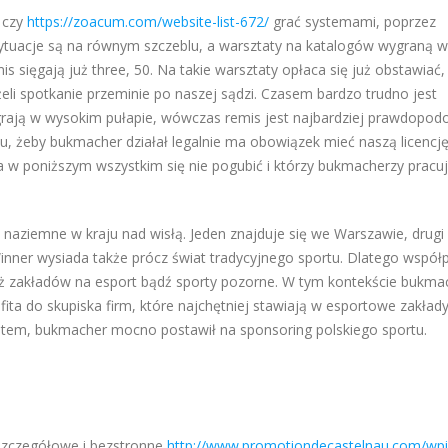
, czy
https://zoacum.com/website-list-672/
grać systemami, poprzez
sytuacje są na równym szczeblu, a warsztaty na katalogów wygraną 
mis sięgają już three, 50. Na takie warsztaty opłaca się już obstawia
li spotkanie przeminie po naszej sądzi. Czasem bardzo trudno jest
grają w wysokim pułapie, wówczas remis jest najbardziej prawdopod
u, żeby bukmacher działał legalnie ma obowiązek mieć naszą licencję
nta w poniższym wszystkim się nie pogubić i którzy bukmacherzy pracu
naziemne w kraju nad wisłą. Jeden znajduje się we Warszawie, drugi
inner wysiada także prócz świat tradycyjnego sportu. Dlatego współ
ż zakładów na esport bądź sporty pozorne. W tym kontekście bukma
ć fita do skupiska firm, które najchętniej stawiają w esportowe zakład
atem, bukmacher mocno postawił na sponsoring polskiego sportu.
szczegółowe i bezstronne
http://www.promotiondecastelnau.com/wpi