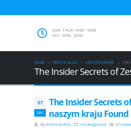
SUN- THUR: 10:00 - 18:00
SAT: 10:00 - 16:00
HOME
PRIVATE: BLOG
UNCATEGORIZED
THE 
The Insider Secrets of 
The Insider Secrets
07
naszym kraju Found
Jan
By
techno techno
Uncategorized
0 Comm