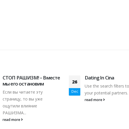
СТОП РАШИЗМ! – Вместе
Dating In Cina
26
мы его остановим
Use the search filters to
Dec
Если вы читаете эту
your potential partners. 
страницу, то вы уже
read more
ощутили влияние
РАШИЗМА...
read more