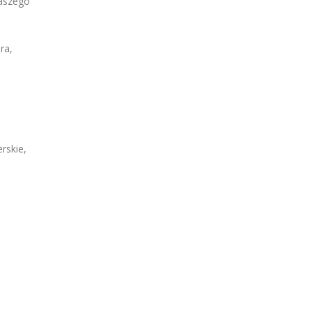
naszego
ra,
rskie,