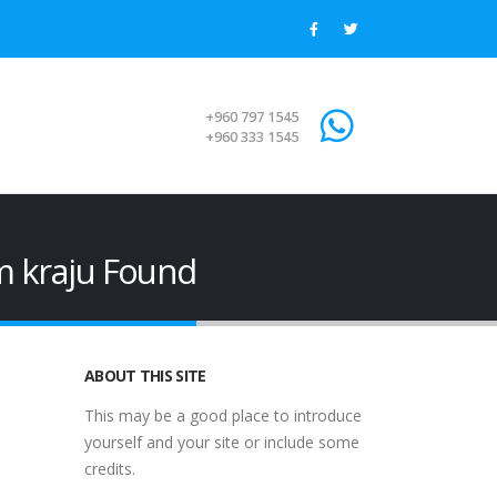
+960 797 1545
+960 333 1545
m kraju Found
ABOUT THIS SITE
This may be a good place to introduce
yourself and your site or include some
credits.