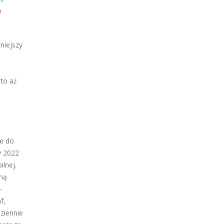
o
niejszy
to aż
ce do
w 2022
ilnej.
lną
-
f,
ziennie