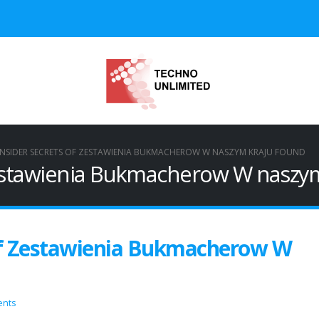
INSIDER SECRETS OF ZESTAWIENIA BUKMACHEROW W NASZYM KRAJU FOUND
Zestawienia Bukmacherow W naszy
 of Zestawienia Bukmacherow W
ents