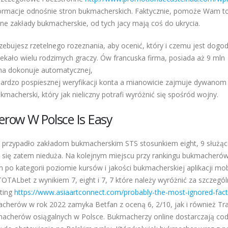
nformacje odnośnie stron bukmacherskich. Faktycznie, pomoże Wam t
ne zakłady bukmacherskie, od tych jacy mają coś do ukrycia.
rzebujesz rzetelnego rozeznania, aby ocenić, który i czemu jest dogod
ekało wielu rodzimych graczy. Ów francuska firma, posiada aż 9 mln
rma dokonuje automatycznej,
ardzo pospiesznej weryfikacji konta a mianowicie zajmuje dywanom 
acherski, który jak nieliczny potrafi wyróżnić się spośród wojny.
row W Polsce Is Easy
ie przypadło zakładom bukmacherskim STS stosunkiem eight, 9 służą
je się zatem nieduża. Na kolejnym miejscu przy rankingu bukmacheró
m po kategorii poziomie kursów i jakości bukmacherskiej aplikacji mob
OTALbet z wynikiem 7, eight i 7, 7 które należy wyróżnić za szczegó
ating
https://www.asiaartconnect.com/probably-the-most-ignored-fact
herów w rok 2022 zamyka Betfan z oceną 6, 2/10, jak i również Tra
kmacherów osiągalnych w Polsce. Bukmacherzy online dostarczają cod