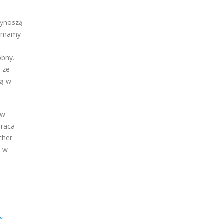
wynoszą
ć, mamy
obny.
 ze
ją w
 w
praca
cher
y w
s-