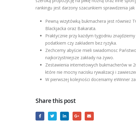
szeroką propozycję na piłkę nożną oraz inne spor
rankingu jest darzony szacunkiem sprawdzenia jak 
Pewną wizytówką bukmachera jest również TO
Blackjacka oraz Bakarata.
Praktycznie przy każdym tygodniu znajdziemy 
podatkiem czy zakładem bez ryzyka.
Zechcemy abyście mieli swiadomosc Państwo gd
najkorzystniejsze zakłady na żywo.
Zestawienia internetowych bukmacherów w 20
które nie mocny nacisku rywalizacji i zawies
W pierwszej kolejności doceniamy eWinner za
Share this post