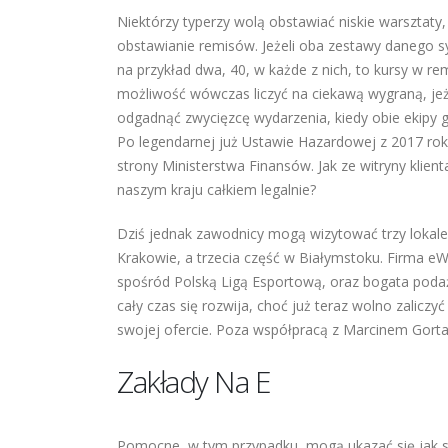
Niektórzy typerzy wolą obstawiać niskie warsztaty
obstawianie remisów. Jeżeli oba zestawy danego 
na przykład dwa, 40, w każde z nich, to kursy w re
możliwość wówczas liczyć na ciekawą wygraną, jeże
odgadnąć zwycięzcę wydarzenia, kiedy obie ekipy 
Po legendarnej już Ustawie Hazardowej z 2017 rok
strony Ministerstwa Finansów. Jak ze witryny klie
naszym kraju całkiem legalnie?
Dziś jednak zawodnicy mogą wizytować trzy lokale 
Krakowie, a trzecia część w Białymstoku. Firma eW
spośród Polską Ligą Esportową, oraz bogata poda
cały czas się rozwija, choć już teraz wolno zaliczy
swojej ofercie. Poza współpracą z Marcinem Gort
Zakłady Na E
Pomocne, w tym przypadku, mogą ukazać się jak 